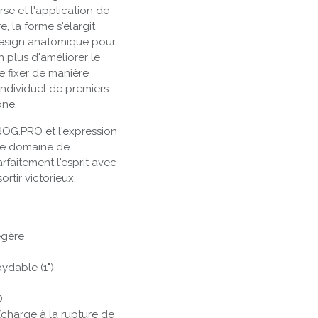
rse et l'application de
, la forme s'élargit
 design anatomique pour
 plus d'améliorer le
e fixer de manière
individuel de premiers
one.
ROG.PRO et l'expression
le domaine de
rfaitement l'esprit avec
rtir victorieux.
égère
ydable (1")
®
charge à la rupture de