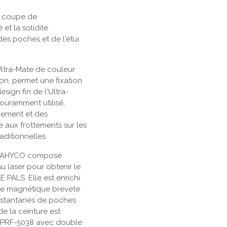
le coupe de
 et la solidité
des poches et de l'étui
Ultra-Mate de couleur
on, permet une fixation
sign fin de l'Ultra-
ouramment utilisé,
ipement et des
 aux frottements sur les
aditionnelles
te LAHYCO composé
 laser pour obtenir le
PALS. Elle est enrichi
ème magnétique breveté
nstantanés de poches
e la ceinture est
L-PRF-5038 avec double