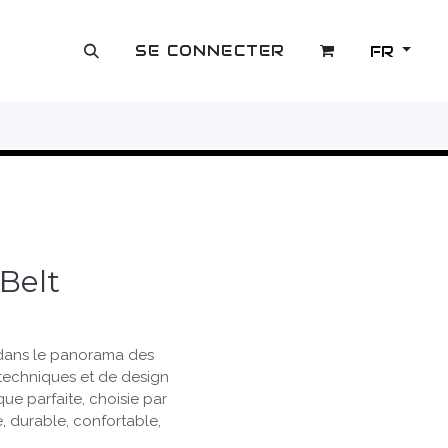
SE CONNECTER
FR
OUTLET
Belt
 dans le panorama des
 techniques et de design
ue parfaite, choisie par
e, durable, confortable,