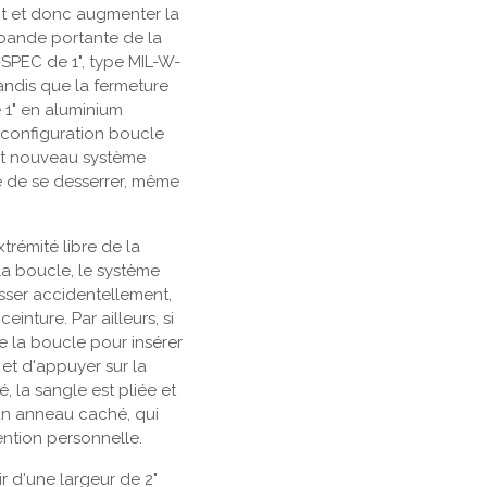
nt et donc augmenter la
 bande portante de la
-SPEC de 1", type MIL-W-
andis que la fermeture
 1" en aluminium
 configuration boucle
out nouveau système
e de se desserrer, même
trémité libre de la
la boucle, le système
sser accidentellement,
inture. Par ailleurs, si
e la boucle pour insérer
® et d'appuyer sur la
é, la sangle est pliée et
un anneau caché, qui
ention personnelle.
r d'une largeur de 2"