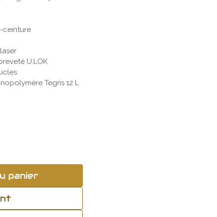
-ceinture
laser
breveté U.LOK
ucles
nopolymère Tegris 12 L
u panier
ant