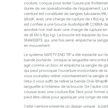
couture, conçue pour éviter l'usure par frotteme
durée de vie opérationnelle de l'équipement. La
ceinture est constituée de sangles tubulaires MIL
5625K, avec une charge de rupture de 1 815 kg, t
est confiée à une boucle AustriAlpin® COBRA de
anodisé noir mat avec une charge de rupture en
de 18 kN (1 835 kg). La boucle est équipée du t
SNAKEBITE qui, une fois serré, empêche la sangl
en mouvement.
Le système SAFETY END TIP a été implanté sur l'ex
bande portante : lorsque la languette rencontre 
agit comme un bloc et empêche la sangle de gli
qui peut provoquer l'ouverture involontaire de la ce
vous souhaitez retirer volontairement la sangle d
l'étui, il vous suffit de retirer la bande One-Wrap
languette à l'intérieur de la boucle. De l'autre côt
cousue avec une couture Bar Tack pour former 
peut être utilisé pour appliquer une longe de rét
Cette ceinture présente un design unique : à parti