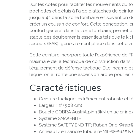
sur les côtés pour faciliter les mouvements du to
pochettes et d'étuis à l'aide d'attaches de ceinture
jusqu'à 4 " dans la zone lombaire en suivant un
créer un coussin de confort. Cette conception, en
confort général dans la zone lombaire, permet d
stable des équipements essentiels tels que le kit 
secours (IFAK), généralement placé dans cette z
Cette ceinture incorpore toute l'expérience de F
maximale de la technique de construction dans 
l'équipement de défense tactique. Elle incarne pa
lequel on affronte une ascension ardue pour en so
Caractéristiques
Ceinture tactique, extrêmement robuste et l
Largeur : 2" (5.08 cm)
Boucle COBRA AustriAlpin 18kN en acier inox
Systeme SNAKEBITE
Système SAFETY END TIP, Ruban One-Wrap
Anneau D en sangle tubulaire MIL-W-5625 K (