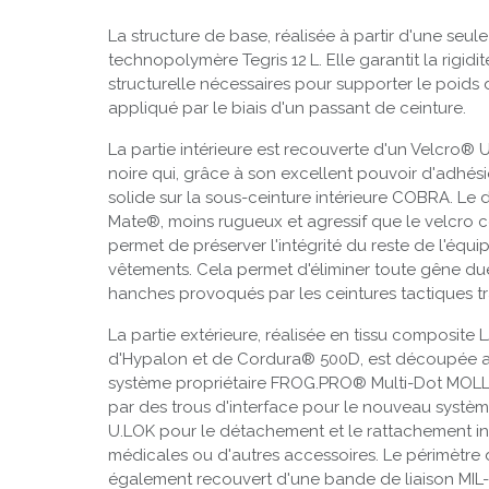
La structure de base, réalisée à partir d'une seu
technopolymère Tegris 12 L. Elle garantit la rigidité
structurelle nécessaires pour supporter le poids 
appliqué par le biais d'un passant de ceinture.
La partie intérieure est recouverte d'un Velcro® 
noire qui, grâce à son excellent pouvoir d'adhési
solide sur la sous-ceinture intérieure COBRA. Le de
Mate®, moins rugueux et agressif que le velcro c
permet de préserver l'intégrité du reste de l'équ
vêtements. Cela permet d'éliminer toute gêne due
hanches provoqués par les ceintures tactiques tr
La partie extérieure, réalisée en tissu composi
d'Hypalon et de Cordura® 500D, est découpée au
système propriétaire FROG.PRO® Multi-Dot MOLLE 
par des trous d'interface pour le nouveau syst
U.LOK pour le détachement et le rattachement i
médicales ou d'autres accessoires. Le périmètre d
également recouvert d'une bande de liaison MI