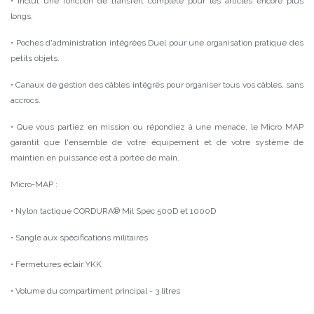
• Inclut une fonction de transfert complète pour les articles encore plus
longs.
• Poches d'administration intégrées Duel pour une organisation pratique des
petits objets.
• Canaux de gestion des câbles intégrés pour organiser tous vos câbles, sans
accrocs.
• Que vous partiez en mission ou répondiez à une menace, le Micro MAP
garantit que l'ensemble de votre équipement et de votre système de
maintien en puissance est à portée de main.
Micro-MAP :
• Nylon tactique CORDURA® Mil Spec 500D et 1000D
• Sangle aux spécifications militaires
• Fermetures éclair YKK
• Volume du compartiment principal - 3 litres