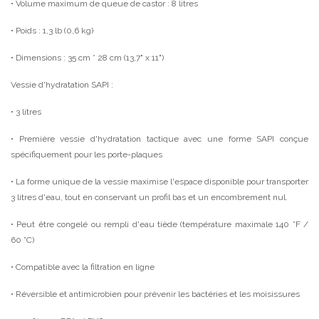
• Volume maximum de queue de castor : 8 litres
• Poids : 1,3 lb (0,6 kg)
• Dimensions : 35 cm * 28 cm (13,7" x 11")
Vessie d'hydratation SAPI :
• 3 litres
• Première vessie d'hydratation tactique avec une forme SAPI conçue
spécifiquement pour les porte-plaques
• La forme unique de la vessie maximise l'espace disponible pour transporter
3 litres d'eau, tout en conservant un profil bas et un encombrement nul.
• Peut être congelé ou rempli d'eau tiède (température maximale 140 °F /
60 °C)
• Compatible avec la filtration en ligne
• Réversible et antimicrobien pour prévenir les bactéries et les moisissures