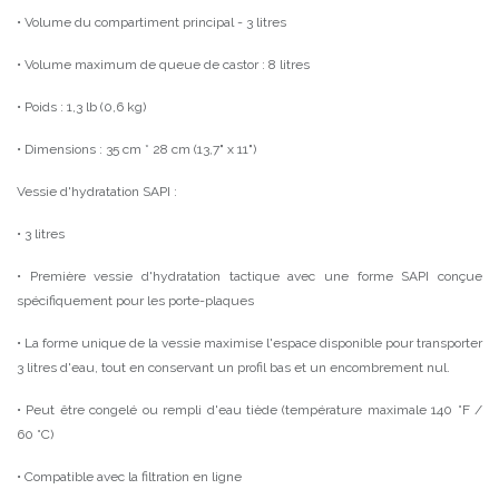
• Volume du compartiment principal - 3 litres
• Volume maximum de queue de castor : 8 litres
• Poids : 1,3 lb (0,6 kg)
• Dimensions : 35 cm * 28 cm (13,7" x 11")
Vessie d'hydratation SAPI :
• 3 litres
• Première vessie d'hydratation tactique avec une forme SAPI conçue
spécifiquement pour les porte-plaques
• La forme unique de la vessie maximise l'espace disponible pour transporter
3 litres d'eau, tout en conservant un profil bas et un encombrement nul.
• Peut être congelé ou rempli d'eau tiède (température maximale 140 °F /
60 °C)
• Compatible avec la filtration en ligne