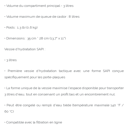
• Volume du compartiment principal - 3 litres
• Volume maximum de queue de castor : 8 litres
• Poids : 1,3 lb (0,6 kg)
• Dimensions : 35 cm * 28 cm (13,7" x 11")
Vessie d'hydratation SAPI :
• 3 litres
• Première vessie d'hydratation tactique avec une forme SAPI conçue
spécifiquement pour les porte-plaques
• La forme unique de la vessie maximise l'espace disponible pour transporter
3 litres d'eau, tout en conservant un profil bas et un encombrement nul.
• Peut être congelé ou rempli d'eau tiède (température maximale 140 °F /
60 °C)
• Compatible avec la filtration en ligne