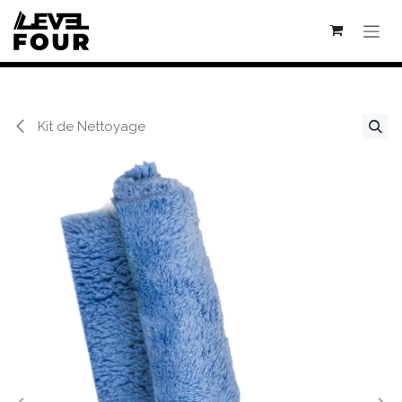
Se rendre au contenu
Kit de Nettoyage