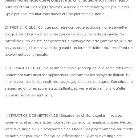
petites tâches telles que le polissage du chrome, des miroirs, des métaux
brillants et d'autres objets délicats. À associer à notre nettoyant pour vitres
Optic pour un résultat sans traces et une protection durable.
ENTRETIEN CIBLÉ ! Conçue pour être compacte et douce, notre serviette
optique sans bords est la quintessence de la qualité professionnelle. Sa
microfibre ultra-douce, composée d'un mélange haut de gamme de 70 % de
polyester et 30 % de polyamide, garantit un toucher délicat tout en offrant un
pouvoir nettoyant inégalé.
NETTOYAGE DÉLICAT ! Ne se limitant pas aux optiques, elle sert à retoucher
localement dans diverses applications, notamment les sprays de finition, la
cire, les composés, les scellants, les glaçages et les polissages. Son efficacité
s'étend au chrome, aux métaux brillants, au verre et aux miroirs, qu'elle
laisse impeccablement polis.
INSTRUCTIONS DE NETTOYAGE ! Séparez les chiffons contaminés des
vêtements et autres articles pour éviter toute contamination croisée. Réglez
votre lave-linge sur un programme à eau tiède : les programmes à eau froide
ne nettoient pas les chiffons aussi efficacement. Si votre lave-linge est