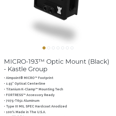
MICRO-193™ Optic Mount (Black)
- Kastle Group
• Aimpoint® MICRO™ Footprint
• 1.93” Optical Centerline
• Titanium K-Clamp™ Mounting Tech
• FORTRESS™ Accessory Ready
• 7075-T651 Aluminum
• Type III MIL SPEC Hardcoat Anodized
• 100% Made in The U.S.A.