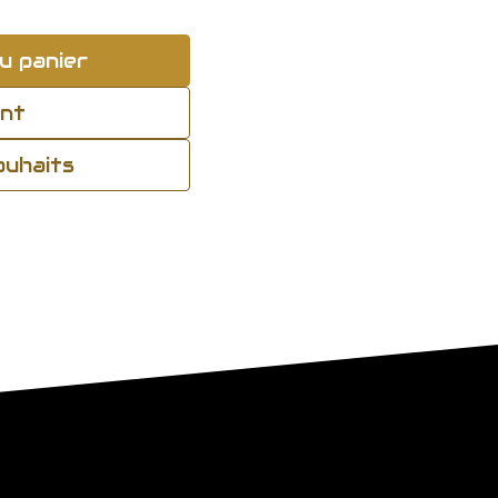
u panier
ant
souhaits