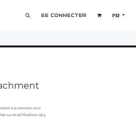
SE CONNECTER
FR
OUTLET
ttachment
sistant à la corrosion vous
 sur le rail Picatinny 1913.