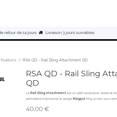
HAUSSURES
ÉQUIPEMENT
BIVOUAC
BAGAGERIE
de retour de 14 jours
Livraison 3 jours ouvrables
fixations
RSA QD - Rail Sling Attachment QD
RSA QD - Rail Sling A
QD
Le
Rail Sling Attachment
est un petit accessoire, solide et ré
permettant d'accrocher la sangle
Magpul
MS4 où bon vous semble
40,00
€