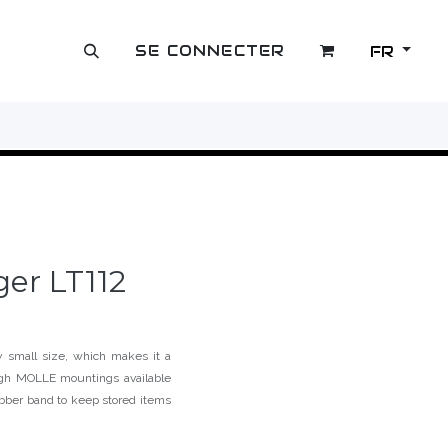
SE CONNECTER
FR
OUTLET
er LT112
y small size, which makes it a
ough MOLLE mountings available
bber band to keep stored items