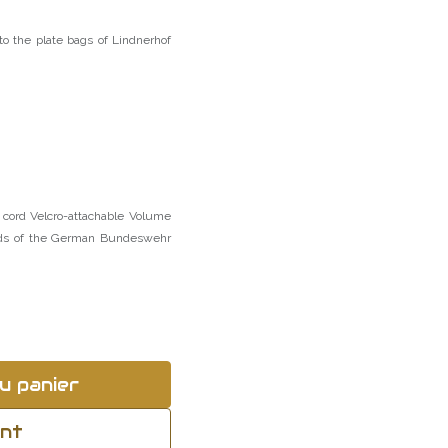
to the plate bags of Lindnerhof
 cord Velcro-attachable Volume
ards of the German Bundeswehr
u panier
ant