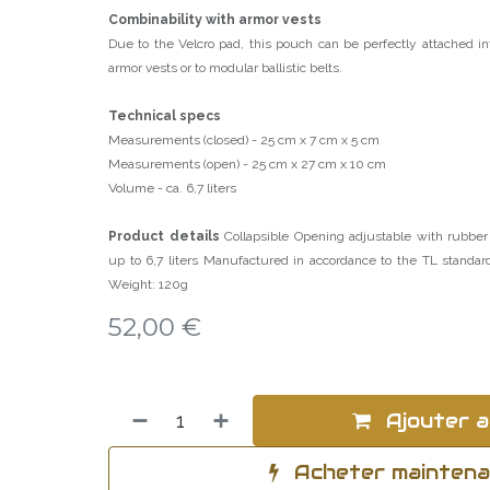
Combinability with armor vests
Due to the Velcro pad, this pouch can be perfectly attached in
armor vests or to modular ballistic belts.
Technical specs
Measurements (closed) - 25 cm x 7 cm x 5 cm
Measurements (open) - 25 cm x 27 cm x 10 cm
Volume - ca. 6,7 liters
Product details
Collapsible Opening adjustable with rubber
up to 6,7 liters Manufactured in accordance to the TL stand
Weight: 120g
52,00
€
Ajouter a
Acheter mainten