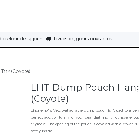
HAUSSURES
ÉQUIPEMENT
BIVOUAC
BAGAGERIE
de retour de 14 jours
Livraison 3 jours ouvrables
T112 (Coyote)
LHT Dump Pouch Hang
(Coyote)
Lindnerhof’s Velcro-attachable dump pouch is folded to a ver
perfect addition to any of your gear that might not have en
anymore. The opening of the pouch is covered with a woven ru
safely inside.