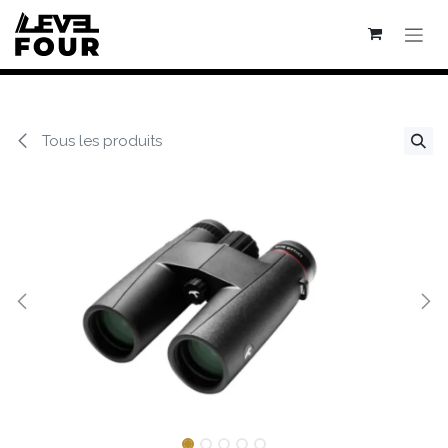
Se rendre au contenu
Tous les produits