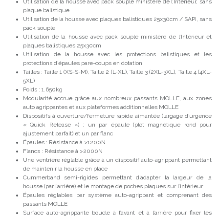
Utilisation de la housse avec pack souple ministère de l’Intérieur, sans
plaque balistique
Utilisation de la housse avec plaques balistiques 25x30cm / SAPI, sans
pack souple
Utilisation de la housse avec pack souple ministère de l’Intérieur et
plaques balistiques 25x30cm
Utilisation de la housse avec les protections balistiques et les
protections d’épaules pare-coups en dotation
Tailles : Taille 1 (XS-S-M), Taille 2 (L-XL), Taille 3 (2XL-3XL), Taille 4 (4XL-
5XL)
Poids : 1.650kg
Modularité accrue grâce aux nombreux passants MOLLE, aux zones
auto agrippantes et aux plateformes additionnelles MOLLE
Dispositifs à ouverture/fermeture rapide aimantée (largage d’urgence
« Quick Release ») : un par épaule (plot magnétique rond pour
ajustement parfait) et un par flanc
Épaules : Résistance à >1200N
Flancs : Résistance à >2000N
Une ventrière réglable grâce à un dispositif auto-agrippant permettant
de maintenir la housse en place
Cummerband semi-rigides permettant d’adapter la largeur de la
housse (par l’arrière) et le montage de poches plaques sur l’intérieur
Épaules réglables par système auto-agrippant et comprenant des
passants MOLLE
Surface auto-agrippante boucle à l’avant et à l’arrière pour fixer les