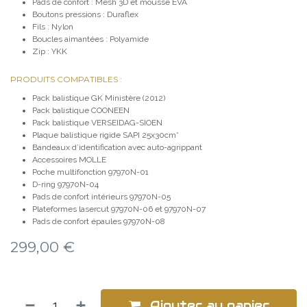
Pads de confort : Mesh 3D et mousse EVA
Boutons pressions : Duraflex
Fils : Nylon
Boucles aimantées : Polyamide
Zip : YKK
PRODUITS COMPATIBLES :
Pack balistique GK Ministère (2012)
Pack balistique COONEEN
Pack balistique VERSEIDAG-SIOEN
Plaque balistique rigide SAPI 25x30cm*
Bandeaux d’identification avec auto-agrippant
Accessoires MOLLE
Poche multifonction 97970N-01
D-ring 97970N-04
Pads de confort intérieurs 97970N-05
Plateformes lasercut 97970N-06 et 97970N-07
Pads de confort épaules 97970N-08
299,00
€
Ajouter au panier