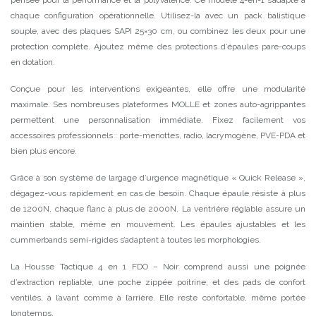
chaque configuration opérationnelle. Utilisez-la avec un pack balistique
souple, avec des plaques SAPI 25×30 cm, ou combinez les deux pour une
protection complète. Ajoutez même des protections d’épaules pare-coups
en dotation.
Conçue pour les interventions exigeantes, elle offre une modularité
maximale. Ses nombreuses plateformes MOLLE et zones auto-agrippantes
permettent une personnalisation immédiate. Fixez facilement vos
accessoires professionnels : porte-menottes, radio, lacrymogène, PVE-PDA et
bien plus encore.
Grâce à son système de largage d’urgence magnétique « Quick Release »,
dégagez-vous rapidement en cas de besoin. Chaque épaule résiste à plus
de 1200N, chaque flanc à plus de 2000N. La ventrière réglable assure un
maintien stable, même en mouvement. Les épaules ajustables et les
cummerbands semi-rigides s’adaptent à toutes les morphologies.
La Housse Tactique 4 en 1 FDO – Noir comprend aussi une poignée
d’extraction repliable, une poche zippée poitrine, et des pads de confort
ventilés, à l’avant comme à l’arrière. Elle reste confortable, même portée
longtemps.