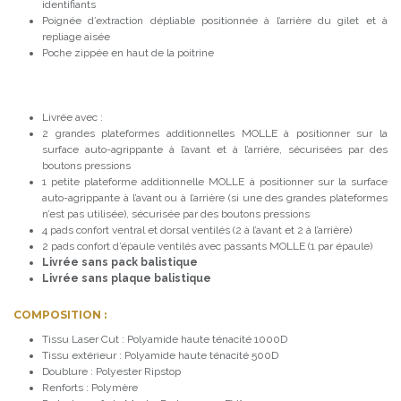
identifiants
Poignée d’extraction dépliable positionnée à l’arrière du gilet et à
repliage aisée
Poche zippée en haut de la poitrine
Livrée avec :
2 grandes plateformes additionnelles MOLLE à positionner sur la
surface auto-agrippante à l’avant et à l’arrière, sécurisées par des
boutons pressions
1 petite plateforme additionnelle MOLLE à positionner sur la surface
auto-agrippante à l’avant ou à l’arrière (si une des grandes plateformes
n’est pas utilisée), sécurisée par des boutons pressions
4 pads confort ventral et dorsal ventilés (2 à l’avant et 2 à l’arrière)
2 pads confort d’épaule ventilés avec passants MOLLE (1 par épaule)
Livrée sans pack balistique
Livrée sans plaque balistique
COMPOSITION :
Tissu Laser Cut : Polyamide haute ténacité 1000D
Tissu extérieur : Polyamide haute ténacité 500D
Doublure : Polyester Ripstop
Renforts : Polymère