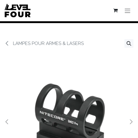
Se rendre au contenu
LAMPES POUR ARMES & LASERS