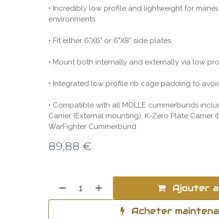
• Incredibly low profile and lightweight for mane
environments
• Fit either 6"X6" or 6"X8” side plates
• Mount both internally and externally via low p
• Integrated low profile rib cage padding to avoi
• Compatible with all MOLLE cummerbunds includ
Carrier (External mounting), K-Zero Plate Carrier 
WarFighter Cummerbund
89,88
€
Ajouter a
Acheter mainten