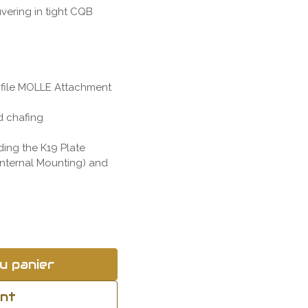
uvering in tight CQB
rofile MOLLE Attachment
d chafing
ing the K19 Plate
(Internal Mounting) and
u panier
ant