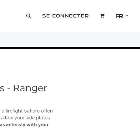
SE CONNECTER
FR
OUTLET
rs - Ranger
 a firefight but are often
allow your side plates
seamlessly with your