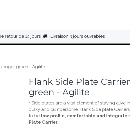
HAUSSURES
ÉQUIPEMENT
BIVOUAC
BAGAGERIE
de retour de 14 jours
Livraison 3 jours ouvrables
 Ranger green - Agilite
Flank Side Plate Carrie
green - Agilite
• Side plates are a vital element of staying alive in
bulky and cumbersome. Flank Side plate Carriers 
to be
low profile, comfortable and integrate 
Plate Carrier
.