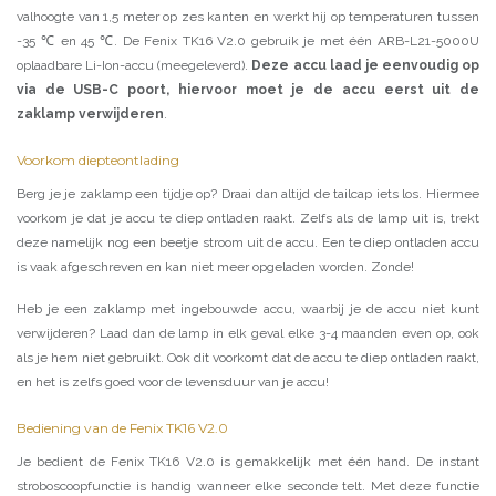
valhoogte van 1,5 meter op zes kanten en werkt hij op temperaturen tussen
-35 ℃ en 45 ℃. De Fenix TK16 V2.0 gebruik je met één ARB-L21-5000U
oplaadbare Li-Ion-accu (meegeleverd).
Deze accu laad je eenvoudig op
via de USB-C poort, hiervoor moet je de accu eerst uit de
zaklamp verwijderen
.
Voorkom diepteontlading
Berg je je zaklamp een tijdje op? Draai dan altijd de tailcap iets los. Hiermee
voorkom je dat je accu te diep ontladen raakt. Zelfs als de lamp uit is, trekt
deze namelijk nog een beetje stroom uit de accu. Een te diep ontladen accu
is vaak afgeschreven en kan niet meer opgeladen worden. Zonde!
Heb je een zaklamp met ingebouwde accu, waarbij je de accu niet kunt
verwijderen? Laad dan de lamp in elk geval elke 3-4 maanden even op, ook
als je hem niet gebruikt. Ook dit voorkomt dat de accu te diep ontladen raakt,
en het is zelfs goed voor de levensduur van je accu!
Bediening van de Fenix TK16 V2.0
Je bedient de Fenix TK16 V2.0 is gemakkelijk met één hand. De instant
stroboscoopfunctie is handig wanneer elke seconde telt. Met deze functie