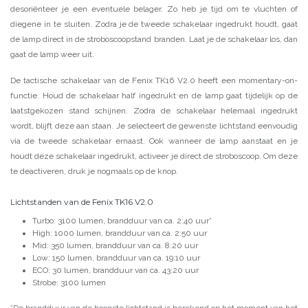
desoriënteer je een eventuele belager. Zo heb je tijd om te vluchten of
diegene in te sluiten. Zodra je de tweede schakelaar ingedrukt houdt, gaat
de lamp direct in de stroboscoopstand branden. Laat je de schakelaar los, dan
gaat de lamp weer uit.
De tactische schakelaar van de Fenix TK16 V2.0 heeft een momentary-on-
functie. Houd de schakelaar half ingedrukt en de lamp gaat tijdelijk op de
laatstgekozen stand schijnen. Zodra de schakelaar helemaal ingedrukt
wordt, blijft deze aan staan. Je selecteert de gewenste lichtstand eenvoudig
via de tweede schakelaar ernaast. Ook wanneer de lamp aanstaat en je
houdt deze schakelaar ingedrukt, activeer je direct de stroboscoop. Om deze
te deactiveren, druk je nogmaals op de knop.
Lichtstanden van de Fenix TK16 V2.0
Turbo: 3100 lumen, brandduur van ca. 2:40 uur*
High: 1000 lumen, brandduur van ca. 2:50 uur
Mid: 350 lumen, brandduur van ca. 8:20 uur
Low: 150 lumen, brandduur van ca. 19:10 uur
ECO: 30 lumen, brandduur van ca. 43:20 uur
Strobe: 3100 lumen
*De brandduur van de hoogste lichtstand is berekend op het moment van het