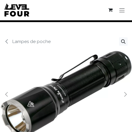
Se rendre au contenu
Lampes de poche