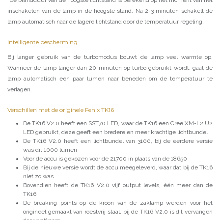
inschakelen van de lamp in de hoogste stand. Na 2-3 minuten schakelt de
lamp automatisch naar de lagere lichtstand door de temperatuur regeling.
Intelligente bescherming
Bij langer gebruik van de turbomodus bouwt de lamp veel warmte op.
Wanneer de lamp langer dan 20 minuten op turbo gebruikt wordt, gaat de
lamp automatisch een paar lumen naar beneden om de temperatuur te
verlagen.
Verschillen met de originele Fenix TK16
De TK16 V2.0 heeft een SST70 LED, waar de TK16 een Cree XM-L2 U2
LED gebruikt, deze geeft een bredere en meer krachtige lichtbundel
De TK16 V2.0 heeft een lichtbundel van 3100, bij de eerdere versie
was dit 1000 lumen
Voor de accu is gekozen voor de 21700 in plaats van de 18650
Bij de nieuwe versie wordt de accu meegeleverd, waar dat bij de TK16
niet zo was
Bovendien heeft de TK16 V2.0 vijf output levels, één meer dan de
TK16
De breaking points op de kroon van de zaklamp werden voor het
origineel gemaakt van roestvrij staal, bij de TK16 V2.0 is dit vervangen