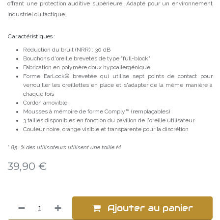
offrant une protection auditive supérieure. Adapté pour un environnement
industriel ou tactique.
Caractéristiques :
Réduction du bruit (NRR) : 30 dB
Bouchons d'oreille brevetés de type "full-block"
Fabrication en polymère doux hypoallergénique
Forme EarLock® brevetée qui utilise sept points de contact pour
verrouiller les oreillettes en place et s'adapter de la même manière à
chaque fois
Cordon amovible
Mousses à mémoire de forme Comply™ (remplaçables)
3 tailles disponibles en fonction du pavillon de l'oreille utilisateur
Couleur noire, orange visible et transparente pour la discrétion
* 85 % des utilisateurs utilisent une taille M
39,90
€
Ajouter au panier