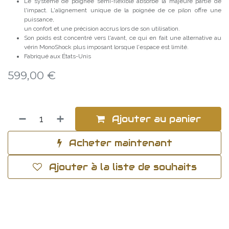
Le système de poignée semi-flexible absorbe la majeure partie de
l'impact. L'alignement unique de la poignée de ce pilon offre une
puissance,
un confort et une précision accrus lors de son utilisation.
Son poids est concentré vers l'avant, ce qui en fait une alternative au
vérin MonoShock plus imposant lorsque l'espace est limité.
Fabriqué aux États-Unis
599,00
€
Ajouter au panier
Acheter maintenant
Ajouter à la liste de souhaits