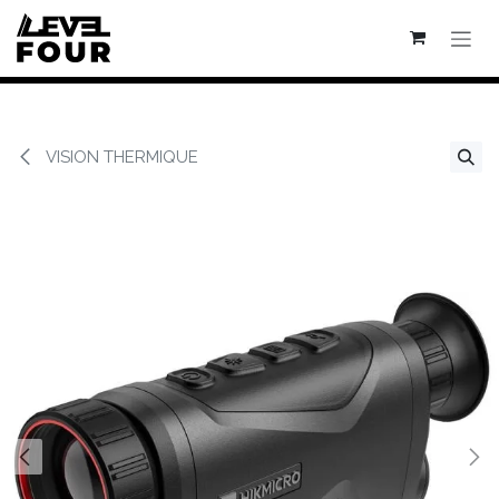
Se rendre au contenu
VISION THERMIQUE