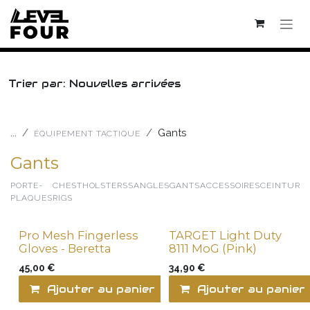
Se rendre au contenu
Trier par: Nouvelles arrivées
...
Gants
ÉQUIPEMENT TACTIQUE
Gants
PORTE-
CHEST
HOLSTERS
SANGLES
GANTS
ACCESSOIRES
CEINTURE
PLAQUES
RIGS
Pro Mesh Fingerless
TARGET Light Duty
Limited Edition !
Gloves - Beretta
8111 MoG (Pink)
45,00
€
34,90
€
Ajouter au panier
Comparer
Ajouter au panier
Ajo