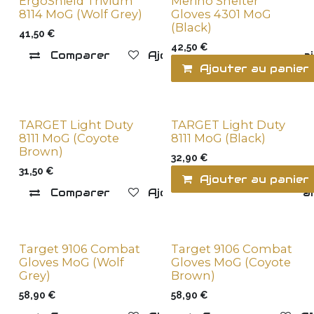
ErgoShield Trivium
Merino Shelter
8114 MoG (Wolf Grey)
Gloves 4301 MoG
(Black)
41,50
€
42,50
€
Comparer
Ajouter à la liste de souha
Ajouter au panier
TARGET Light Duty
TARGET Light Duty
8111 MoG (Coyote
8111 MoG (Black)
Brown)
32,90
€
31,50
€
Ajouter au panier
Comparer
Ajouter à la liste de souha
Target 9106 Combat
Target 9106 Combat
Gloves MoG (Wolf
Gloves MoG (Coyote
Grey)
Brown)
58,90
€
58,90
€