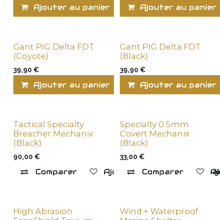
Ajouter au panier
Comparer
Ajouter au panier
Ajo
Gant PIG Delta FDT
Gant PIG Delta FDT
(Coyote)
(Black)
39,90
€
39,90
€
Ajouter au panier
Comparer
Ajouter au panier
Ajo
Tactical Specialty
Specialty 0.5mm
Breacher Mechanix
Covert Mechanix
(Black)
(Black)
90,00
€
33,00
€
Comparer
Ajouter à la liste de souha
Comparer
Aj
High Abrasion
Wind + Waterproof