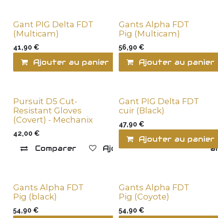
Gant PIG Delta FDT
Gants Alpha FDT
(Multicam)
Pig (Multicam)
41,90
€
56,90
€
Ajouter au panier
Comparer
Ajouter au panier
Ajo
Pursuit D5 Cut-
Gant PIG Delta FDT
Resistant Gloves
cuir (Black)
(Covert) - Mechanix
47,90
€
42,00
€
Ajouter au panier
Comparer
Ajouter à la liste de souha
Gants Alpha FDT
Gants Alpha FDT
Pig (black)
Pig (Coyote)
54,90
€
54,90
€