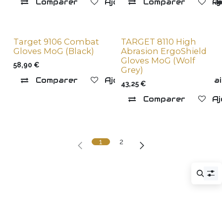
Comparer
Ajouter à la liste de souha
Comparer
Aj
Target 9106 Combat
TARGET 8110 High
Gloves MoG (Black)
Abrasion ErgoShield
Gloves MoG (Wolf
58,90
€
Grey)
Comparer
Ajouter à la liste de souha
43,25
€
Comparer
Aj
1
2