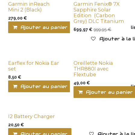
Garmin inReach
Garmin Fenix® 7X
Last items
Last items
Mini 2 (Black)
Sapphire Solar
Edition (Carbon
279,00
€
Grey) DLC Titanium
Ajouter au panier
Ajouter à la l
699,97
€
999,95
€
Ajouter à la 
Earflex for Nokia Ear
Oreillette Nokia
set
THR880I avec
Flextube
8,50
€
49,00
€
Ajouter au panier
Ajouter à la l
Ajouter au panier
I2 Battery Charger
20,50
€
Ajouter au panier
Ajouter à la l