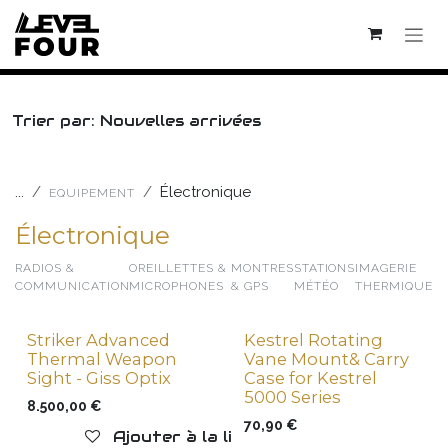
Se rendre au contenu
Trier par: Nouvelles arrivées
...
Électronique
EQUIPEMENT
Électronique
RADIOS &
OREILLETTES &
MONTRES
STATIONS
IMAGERIE
COMMUNICATION
MICROPHONES
& GPS
MÉTÉO
THERMIQUE
Striker Advanced
Kestrel Rotating
Aucune Vente en ligne
Thermal Weapon
Vane Mount& Carry
Sight - Giss Optix
Case for Kestrel
5000 Series
8.500,00
€
70,90
€
Ajouter à la liste de souhaits