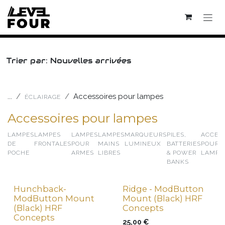
Se rendre au contenu
Trier par: Nouvelles arrivées
...
Accessoires pour lampes
ÉCLAIRAGE
Accessoires pour lampes
LAMPES
LAMPES
LAMPES
LAMPES
MARQUEURS
PILES,
ACCESS
DE
FRONTALES
POUR
MAINS
LUMINEUX
BATTERIES
POUR
POCHE
ARMES
LIBRES
& POWER
LAMPE
BANKS
Hunchback-
Ridge - ModButton
New !
New !
ModButton Mount
Mount (Black) HRF
(Black) HRF
Concepts
Concepts
25,00
€