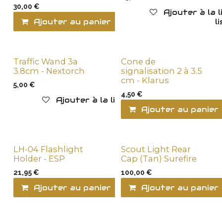
30,00
€
Ajouter à la 
Ajouter au panier
Ajouter à la l
Traffic Wand 3a
Cone de
New !
3.8cm - Nextorch
signalisation 2 à 3.5
cm - Klarus
5,00
€
4,50
€
Ajouter à la liste de souhaits
Ajouter au panier
LH-04 Flashlight
Scout Light Rear
Holder - ESP
Cap (Tan) Surefire
21,95
€
100,00
€
Ajouter au panier
Ajouter au panier
Ajouter à la l