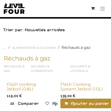
Se rendre au contenu
Trier par: Nouvelles arrivées
...
Réchauds à gaz
ALIMENTATION & CUISINER
Réchauds à gaz
RÉCHAUDS À
GOURDES &
COUVERTS &
GAZ
HYDRATATION
USTENSILS
Flash cooking
Flash Cooking
Jetboil (0.8L)
System Jetboil (1.0L)
119,00
€
139,00
€
Comparer
Ajouter à la liste de souha
Ajouter au panier