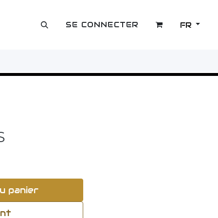
SE CONNECTER
FR
OUTLET
S
u panier
ant