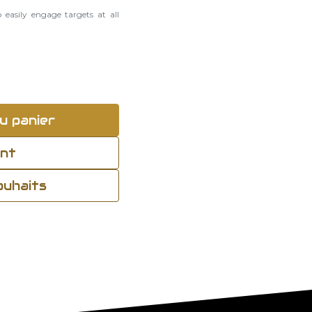
easily engage targets at all
u panier
ant
souhaits