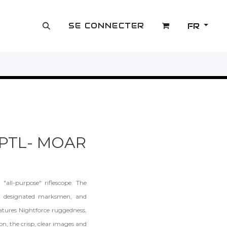
SE CONNECTER
FR
OUTLET
 PTL- MOAR
all-purpose" riflescope. The
rs, designated marksmen, and
eatures Nightforce ruggedness,
n, the crisp, clear images and