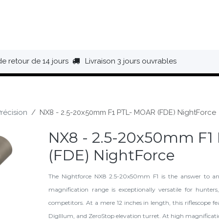
HAUSSURES
ÉQUIPEMENT
BIVOUAC
BAGAGERIE
de retour de 14 jours
Livraison 3 jours ouvrables
récision
NX8 - 2.5-20x50mm F1 PTL- MOAR (FDE) NightForce
NX8 - 2.5-20x50mm F1
(FDE) NightForce
The Nightforce NX8 2.5-20x50mm F1 is the answer to an "
magnification range is exceptionally versatile for hunte
competitors. At a mere 12 inches in length, this riflescope f
DigIllum, and ZeroStop elevation turret. At high magnificatio