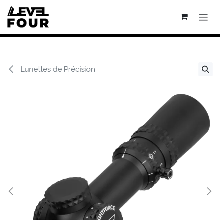
Se rendre au contenu
Lunettes de Précision