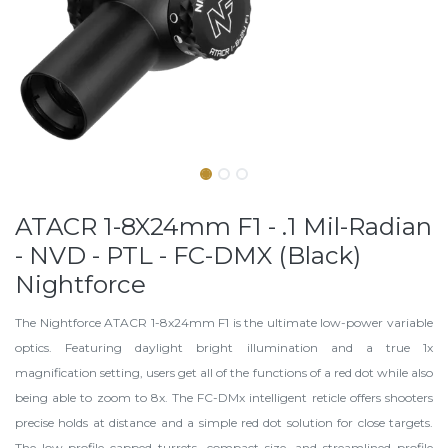
ATACR 1-8X24mm F1 - .1 Mil-Radian
- NVD - PTL - FC-DMX (Black)
Nightforce
The Nightforce ATACR 1-8x24mm F1 is the ultimate low-power variable
optics. Featuring daylight bright illumination and a true 1x
magnification setting, users get all of the functions of a red dot while also
being able to zoom to 8x. The FC-DMx intelligent reticle offers shooters
precise holds at distance and a simple red dot solution for close targets.
The low-profile capped turrets, compact size, and streamlined profile