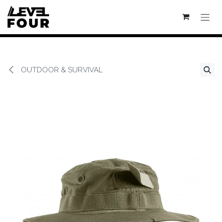
Se rendre au contenu
OUTDOOR & SURVIVAL