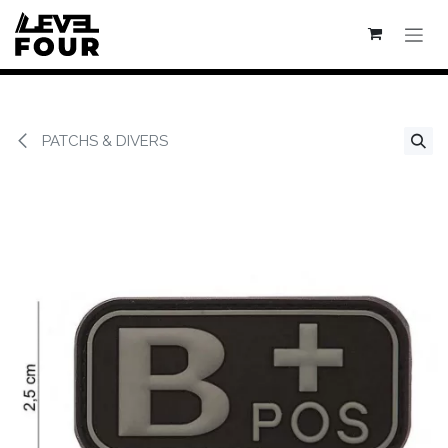
Se rendre au contenu
PATCHS & DIVERS