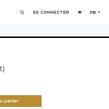
SE CONNECTER
FR
OUTLET
t)
u panier