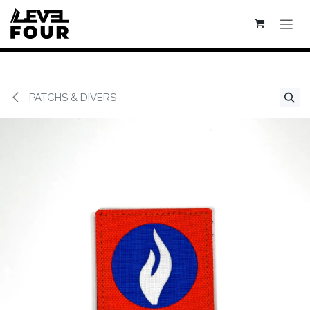
Se rendre au contenu
PATCHS & DIVERS