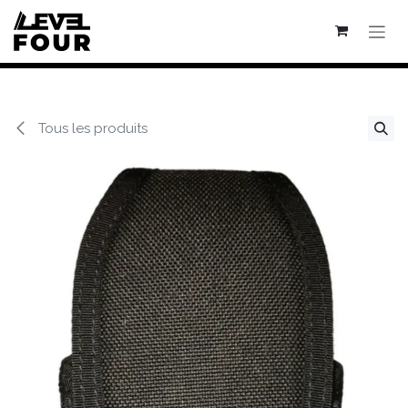
Se rendre au contenu
Tous les produits