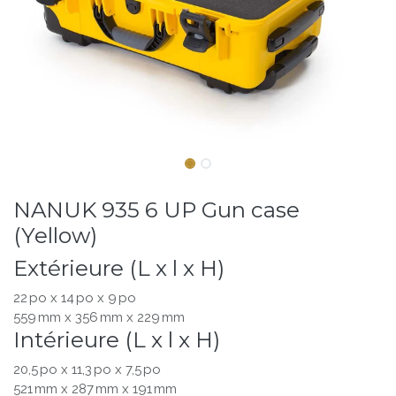
NANUK 935 6 UP Gun case
(Yellow)
Extérieure (L x l x H)
22 po x 14 po x 9 po
559 mm x 356 mm x 229 mm
Intérieure (L x l x H)
20,5 po x 11,3 po x 7,5 po
521 mm x 287 mm x 191 mm