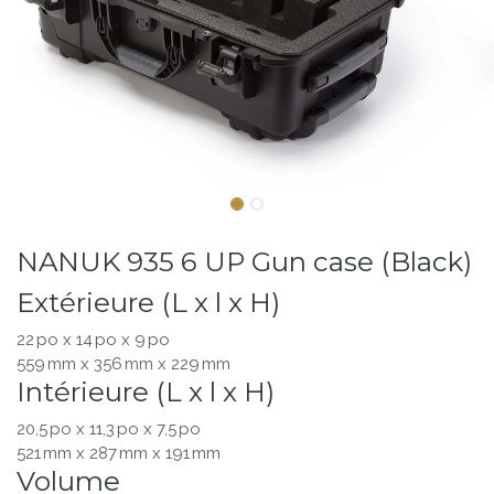
NANUK 935 6 UP Gun case (Black)
Extérieure (L x l x H)
22 po x 14 po x 9 po
559 mm x 356 mm x 229 mm
Intérieure (L x l x H)
20,5 po x 11,3 po x 7,5 po
521 mm x 287 mm x 191 mm
Volume