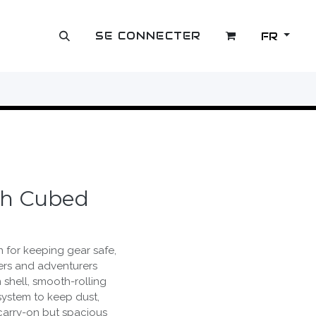
SE CONNECTER
FR
OUTLET
th Cubed
 for keeping gear safe,
ers and adventurers
n shell, smooth-rolling
ystem to keep dust,
carry-on but spacious