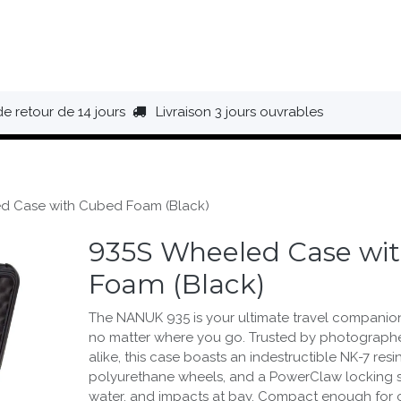
HAUSSURES
ÉQUIPEMENT
BIVOUAC
BAGAGERIE
de retour de 14 jours
Livraison 3 jours ouvrables
d Case with Cubed Foam (Black)
935S Wheeled Case wi
Foam (Black)
The NANUK 935 is your ultimate travel companion
no matter where you go. Trusted by photograph
alike, this case boasts an indestructible NK-7 resi
polyurethane wheels, and a PowerClaw locking s
water, and impacts at bay. Compact enough for 