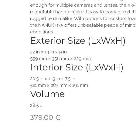
enough for multiple cameras and lenses, the 935’
retractable handle make it easy to carry or roll t
rugged terrain alike. With options for custom fo
the NANUK 935 offers unbeatable peace of mind
conditions.
Exterior Size (LxWxH)
22 in x 14 in x 9 in
559 mm x 356 mm x 229 mm
Interior Size (LxWxH)
20.5 in x 11.3 in x 7.5 in
521 mm x 287 mm x 191 mm
Volume
28.5 L
379,00
€