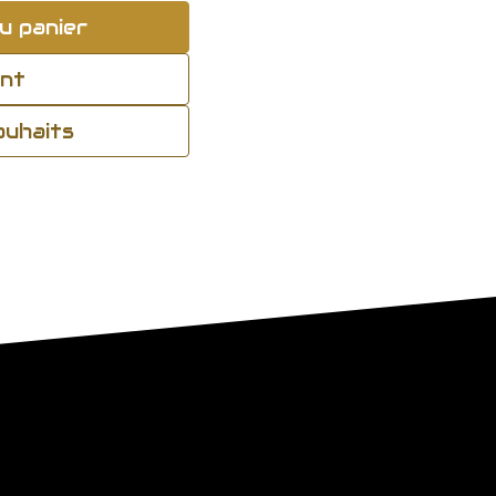
u panier
ant
souhaits