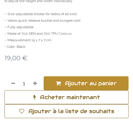
to adjust the height and width individually.
– Size-adjustable holster for radios of all kind
– Velcro quick release buckle and bungee cord
– Fully adjustable
– Made of 700 DEN and 700 TPU
Cordura
– Measurement 15 x 7 x 7 cm
- Color: Black
19,00
€
Ajouter au panier
Acheter maintenant
Ajouter à la liste de souhaits