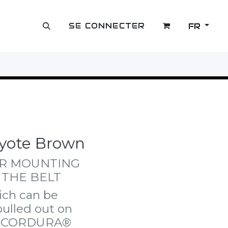
SE CONNECTER
FR
OUTLET
oyote Brown
OR MOUNTING
 THE BELT
hich can be
pulled out on
ed CORDURA®