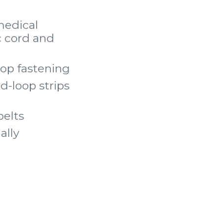
medical
c cord and
oop fastening
d-loop strips
belts
ally