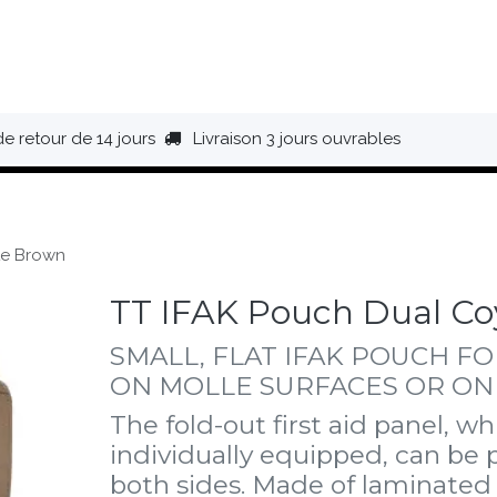
HAUSSURES
ÉQUIPEMENT
BIVOUAC
BAGAGERIE
de retour de 14 jours
Livraison 3 jours ouvrables
te Brown
TT IFAK Pouch Dual C
SMALL, FLAT IFAK POUCH F
ON MOLLE SURFACES OR ON
The fold-out first aid panel, w
individually equipped, can be 
both sides. Made of laminat