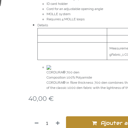
ID card holder
Cord for an adjustable opening angle
MOLLE system
Requires 4 MOLLE loops
Details
Measuremen
gFabric_1:
CORDURA® 700 den
Composition 100% Polyamide
CORDURA® in fibre thickness 700 den combines the
of the classic 1000 den fabric with the lightness of t
40,00
€
Ajouter a