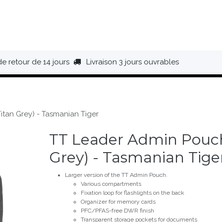
HAUSSURES
ÉQUIPEMENT
BIVOUAC
BAGAGERIE
de retour de 14 jours
Livraison 3 jours ouvrables
tan Grey) - Tasmanian Tiger
TT Leader Admin Pouch
Grey) - Tasmanian Tige
Larger version of the TT Admin Pouch.
Various compartments
Fixation loop for flashlights on the back
Organizer for memory cards
PFC/PFAS-free DWR finish
Transparent storage pockets for documents