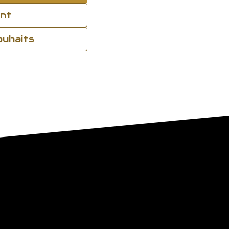
ant
souhaits