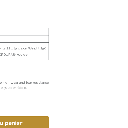
ts:22 x 15 x 4 cmWeight:250
CORDURA® 700 den
 high wear and tear resistance
he 500 den fabric.
u panier