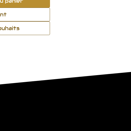
u panier
ant
souhaits