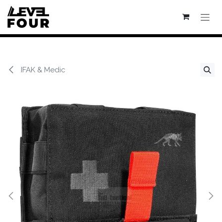
Se rendre au contenu
IFAK & Medic