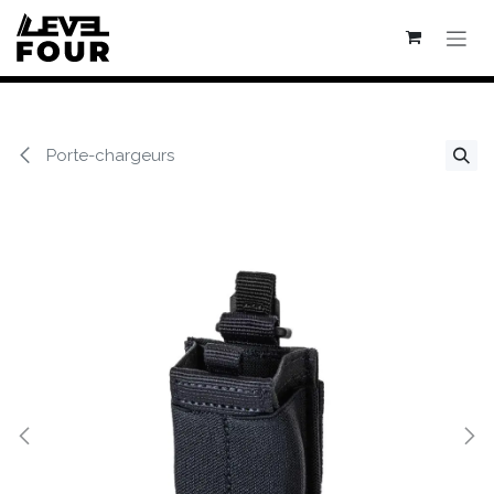
Se rendre au contenu
Porte-chargeurs