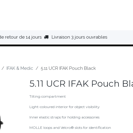
HAUSSURES
ÉQUIPEMENT
BIVOUAC
BAGAGERIE
de retour de 14 jours
Livraison 3 jours ouvrables
IFAK & Medic
5.11 UCR IFAK Pouch Black
5.11 UCR IFAK Pouch Bl
Tilting compartment
Light-coloured interior for object visibility
Inner elastic straps for holding accessories
MOLLE loops and Velcro® slots for identification