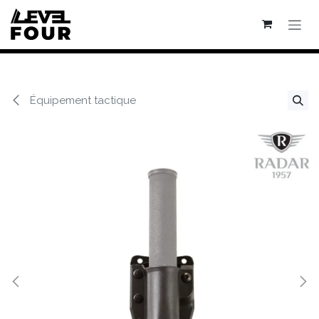
Se rendre au contenu
Équipement tactique