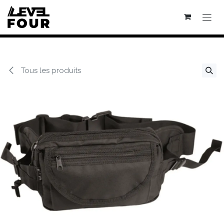
Se rendre au contenu
Tous les produits