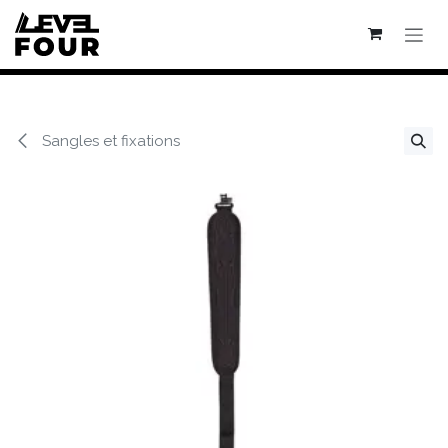
Se rendre au contenu
Sangles et fixations