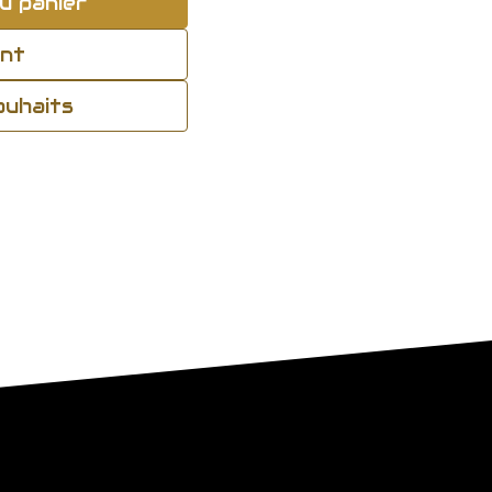
u panier
ant
souhaits