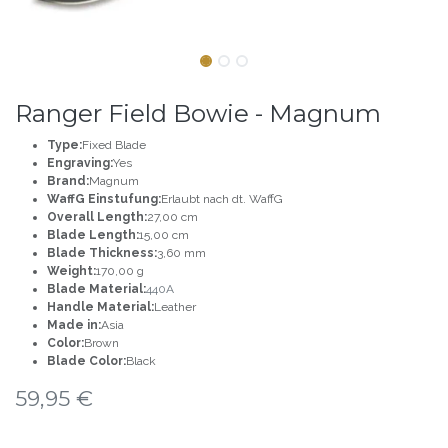
Ranger Field Bowie - Magnum
Type:
Fixed Blade
Engraving:
Yes
Brand:
Magnum
WaffG Einstufung:
Erlaubt nach dt. WaffG
Overall Length:
27,00 cm
Blade Length:
15,00 cm
Blade Thickness:
3,60 mm
Weight:
170,00 g
Blade Material:
440A
Handle Material:
Leather
Made in:
Asia
Color:
Brown
Blade Color:
Black
59,95
€