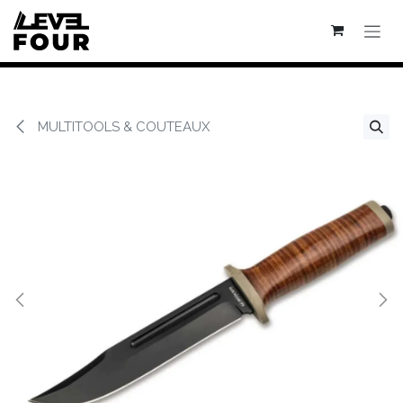
Se rendre au contenu
MULTITOOLS & COUTEAUX