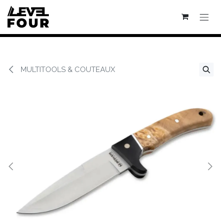
Se rendre au contenu
MULTITOOLS & COUTEAUX