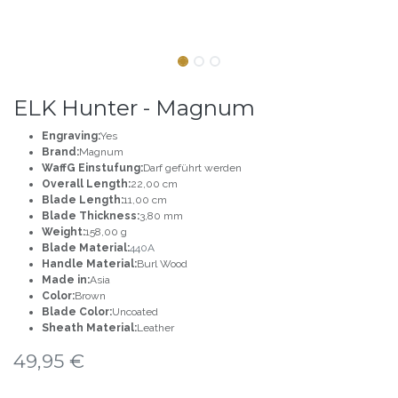
ELK Hunter - Magnum
Engraving:
Yes
Brand:
Magnum
WaffG Einstufung:
Darf geführt werden
Overall Length:
22,00 cm
Blade Length:
11,00 cm
Blade Thickness:
3,80 mm
Weight:
158,00 g
Blade Material:
440A
Handle Material:
Burl Wood
Made in:
Asia
Color:
Brown
Blade Color:
Uncoated
Sheath Material:
Leather
49,95
€