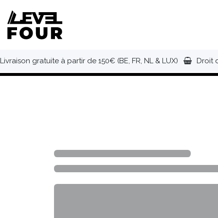
Se rendre au contenu
NOUVEAUTÉS
VÊTEMENTS
C
Livraison gratuite à partir de 150€ (BE, FR, NL & LUX)
Droit 