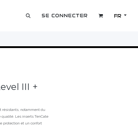
SE CONNECTER
FR
OUTLET
vel III +
et résistants, notamment du
 qualité. Les inserts TenCate
 protection et un confort