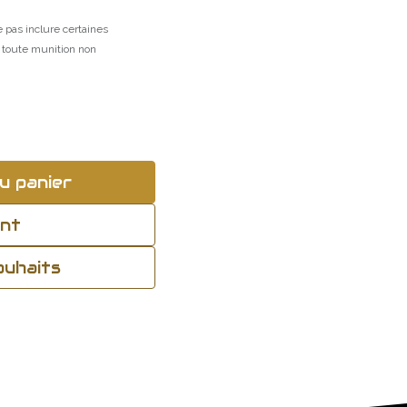
 pas inclure certaines
r toute munition non
u panier
ant
souhaits