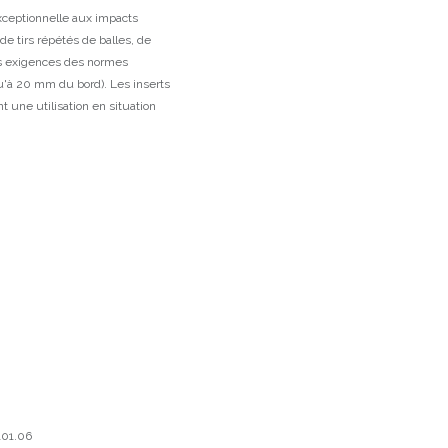
xceptionnelle aux impacts
de tirs répétés de balles, de
es exigences des normes
u'à 20 mm du bord). Les inserts
 une utilisation en situation
101.06