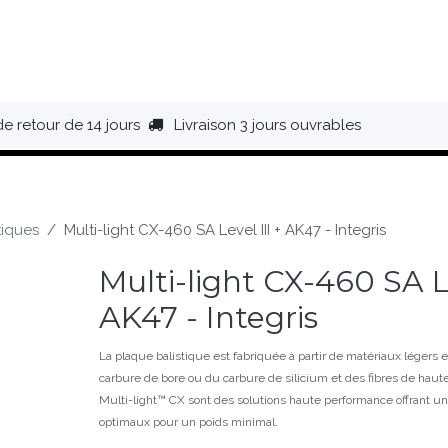
HAUSSURES
ÉQUIPEMENT
BIVOUAC
BAGAGERIE
de retour de 14 jours
Livraison 3 jours ouvrables
tiques
Multi-light CX-460 SA Level III + AK47 - Integris
Multi-light CX-460 SA Le
AK47 - Integris
La plaque balistique est fabriquée à partir de matériaux légers 
carbure de bore ou du carbure de silicium et des fibres de haute
Multi-light™ CX sont des solutions haute performance offrant une
optimaux pour un poids minimal.