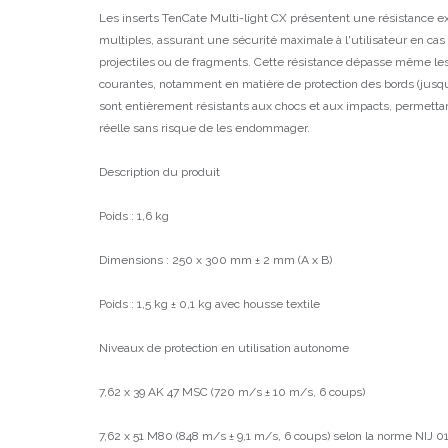
Les inserts TenCate Multi-light CX présentent une résistance e
multiples, assurant une sécurité maximale à l'utilisateur en cas 
projectiles ou de fragments. Cette résistance dépasse même l
courantes, notamment en matière de protection des bords (jusq
sont entièrement résistants aux chocs et aux impacts, permettant
réelle sans risque de les endommager.
Description du produit
Poids : 1,6 kg
Dimensions : 250 x 300 mm ± 2 mm (A x B)
Poids : 1,5 kg ± 0,1 kg avec housse textile
Niveaux de protection en utilisation autonome
7,62 x 39 AK 47 MSC (720 m/s ± 10 m/s, 6 coups)
7,62 x 51 M80 (848 m/s ± 9,1 m/s, 6 coups) selon la norme NIJ 0