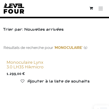
Se rendre au contenu
Trier par: Nouvelles arrivées
Résultats de recherche pour
'
MONOCULAIRE
'
(1)
Monoculaire Lynx
3.0 LH35 Hikmicro
1.299,00
€
Ajouter à la liste de souhaits