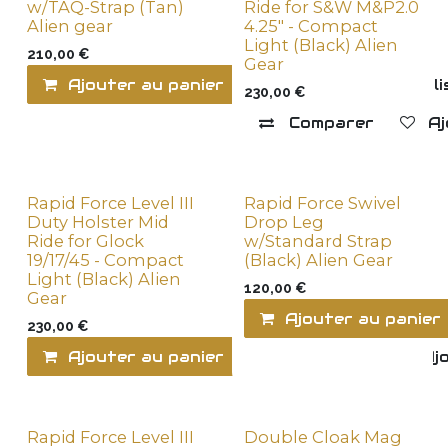
w/TAQ-Strap (Tan)
Ride for S&W M&P2.0
Alien gear
4.25" - Compact
Light (Black) Alien
210,00
€
Gear
Ajouter au panier
Ajouter à la l
230,00
€
Comparer
Aj
Rapid Force Level III
Rapid Force Swivel
Duty Holster Mid
Drop Leg
Ride for Glock
w/Standard Strap
19/17/45 - Compact
(Black) Alien Gear
Light (Black) Alien
120,00
€
Gear
Ajouter au panier
230,00
€
Ajouter au panier
Comparer
Ajo
Rapid Force Level III
Double Cloak Mag