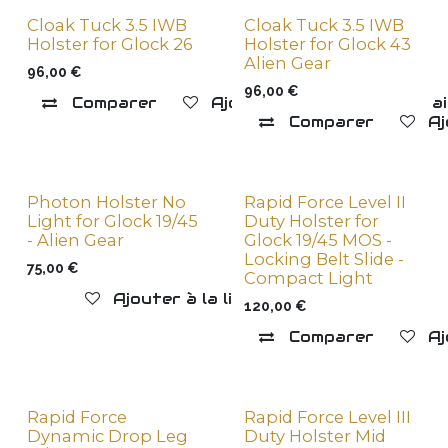
Cloak Tuck 3.5 IWB
Cloak Tuck 3.5 IWB
Holster for Glock 26
Holster for Glock 43
Alien Gear
96,00
€
96,00
€
Comparer
Ajouter à la liste de souha
Comparer
Aj
Photon Holster No
Rapid Force Level II
Light for Glock 19/45
Duty Holster for
- Alien Gear
Glock 19/45 MOS -
Locking Belt Slide -
75,00
€
Compact Light
Ajouter à la liste de souhaits
120,00
€
Comparer
Aj
Rapid Force
Rapid Force Level III
Dynamic Drop Leg
Duty Holster Mid