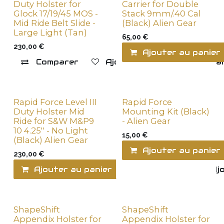
Duty Holster for
Carrier for Double
Glock 17/19/45 MOS -
Stack 9mm/.40 Cal
Mid Ride Belt Slide -
(Black) Alien Gear
Large Light (Tan)
65,00
€
230,00
€
Ajouter au panier
Comparer
Ajouter à la liste de souha
Rapid Force Level III
Rapid Force
Duty Holster Mid
Mounting Kit (Black)
Ride for S&W M&P9
- Alien Gear
10 4.25'' - No Light
15,00
€
(Black) Alien Gear
Ajouter au panier
230,00
€
Ajouter au panier
Comparer
Ajo
ShapeShift
ShapeShift
Appendix Holster for
Appendix Holster for