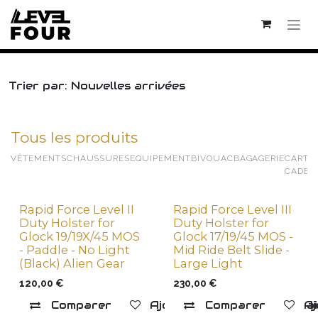
Se rendre au contenu
Trier par: Nouvelles arrivées
Tous les produits
VÊTEMENTS
CHAUSSURES
EQUIPEMENT
BIVOUAC
BAGAGERIE
CARTE
CADEA
Rapid Force Level II
Rapid Force Level III
New !
Duty Holster for
Duty Holster for
Glock 19/19X/45 MOS
Glock 17/19/45 MOS -
- Paddle - No Light
Mid Ride Belt Slide -
(Black) Alien Gear
Large Light
120,00
€
230,00
€
Comparer
Ajouter à la liste de souha
Comparer
Aj