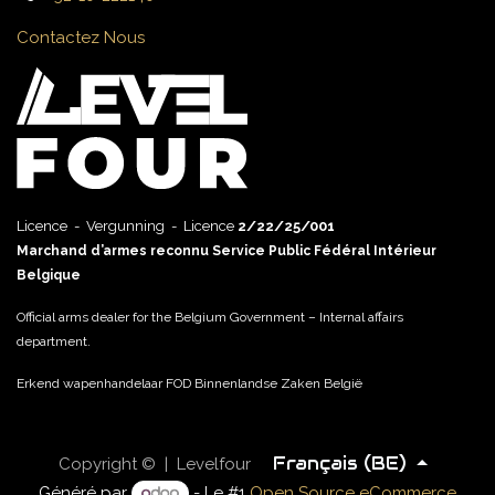
Contactez Nous
Licence - Vergunning - Licence
2/22/25/001
Marchand d’armes reconnu Service Public Fédéral Intérieur
Belgique
Official arms dealer for the Belgium Government – Internal affairs
department.
Erkend wapenhandelaar FOD Binnenlandse Zaken België
Français (BE)
Copyright © | Levelfour
Généré par
- Le #1
Open Source eCommerce