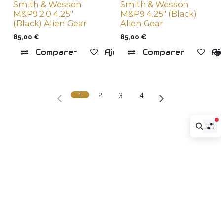
Smith & Wesson
Smith & Wesson
M&P9 2.0 4.25"
M&P9 4.25" (Black)
(Black) Alien Gear
Alien Gear
85,00
€
85,00
€
Comparer
Ajouter à la liste de souha
Comparer
Aj
1
2
3
4
f