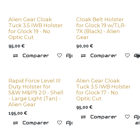
Alien Gear Cloak
Cloak Belt Holster
Tuck 3.5 IWB Holster
for Glock 19 w/TLR-
for Glock 19 - No
7X (Black) - Alien
Optic Cut
Gear
95,00
€
90,00
€
Comparer
Ajouter à la liste de souha
Comparer
Aj
Rapid Force Level III
Alien Gear Cloak
Duty Holster for
Tuck 3.5 IWB Holster
S&W M&P9 2.0 - Shell
for Glock 17 - No
- Large Light (Tan) -
Optic Cut
Alien Gear
95,00
€
195,00
€
Comparer
Aj
Comparer
Ajouter à la liste de souha