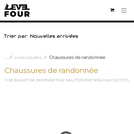
Se rendre au contenu
Trier par: Nouvelles arrivées
...
Chaussures de randonnée
CHAUSSURES
Chaussures de randonnée
TIGE BASSE
TIGE MOYENNE
TIGE HAUTE
ENTRETIEN
CHAUSSETTES