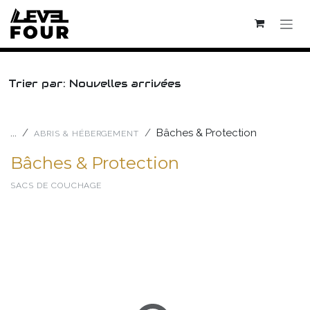
Se rendre au contenu
Trier par: Nouvelles arrivées
...
Bâches & Protection
ABRIS & HÉBERGEMENT
Bâches & Protection
SACS DE COUCHAGE